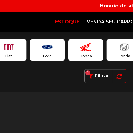
Horário de a
ESTOQUE
VENDA SEU CARR
Fiat
Ford
Honda
Honda
1
Filtrar