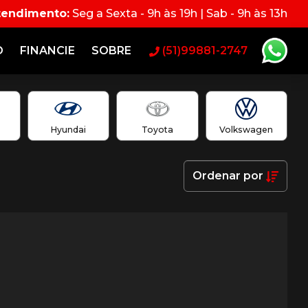
tendimento:
Seg a Sexta - 9h às 19h | Sab - 9h às 13h
O
FINANCIE
SOBRE
(51)99881-2747
Hyundai
Toyota
Volkswagen
Ordenar
por