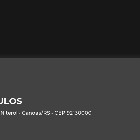
CULOS
- Niteroi - Canoas/RS - CEP 92130000